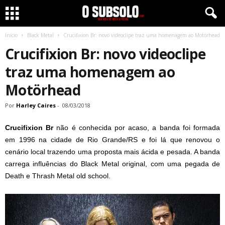
Início
Black Metal
Crucifixion Br: novo videoclipe traz uma homenagem ao Motörhead
Crucifixion Br: novo videoclipe
traz uma homenagem ao
Motörhead
Por
Harley Caires
-
08/03/2018
Crucifixion Br
não é conhecida por acaso, a banda foi formada
em 1996 na cidade de Rio Grande/RS e foi lá que renovou o
cenário local trazendo uma proposta mais ácida e pesada. A banda
carrega influências do Black Metal original, com uma pegada de
Death e Thrash Metal old school.