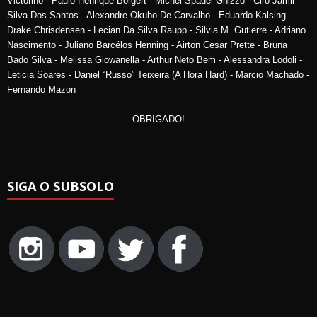
Victorino - Paulo Henrique Borgert - Michel Spadel Ghizzo - Ciro Jamil
Silva Dos Santos - Alexandre Okubo De Carvalho - Eduardo Kalsing -
Drake Chrisdensen - Lecian Da Silva Raupp - Silvia M. Gutierre - Adriano
Nascimento - Juliano Barcélos Henning - Airton Cesar Prette - Bruna
Bado Silva - Melissa Giowanella - Arthur Neto Bem - Alessandra Lodoli -
Leticia Soares - Daniel “Russo” Teixeira (A Hora Hard) - Marcio Machado -
Fernando Mazon
OBRIGADO!
SIGA O SUBSOLO