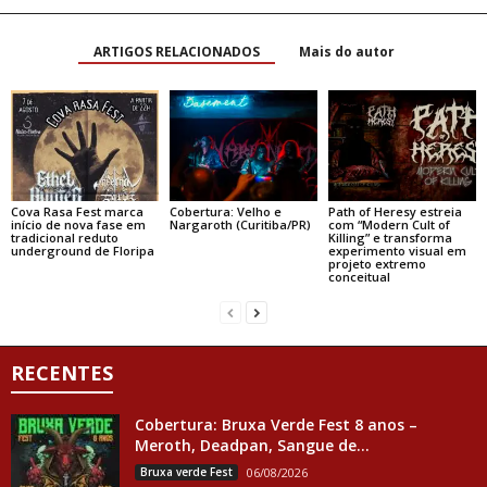
ARTIGOS RELACIONADOS
Mais do autor
Cova Rasa Fest marca
Cobertura: Velho e
Path of Heresy estreia
início de nova fase em
Nargaroth (Curitiba/PR)
com “Modern Cult of
tradicional reduto
Killing” e transforma
underground de Floripa
experimento visual em
projeto extremo
conceitual
RECENTES
Cobertura: Bruxa Verde Fest 8 anos –
Meroth, Deadpan, Sangue de...
Bruxa verde Fest
06/08/2026