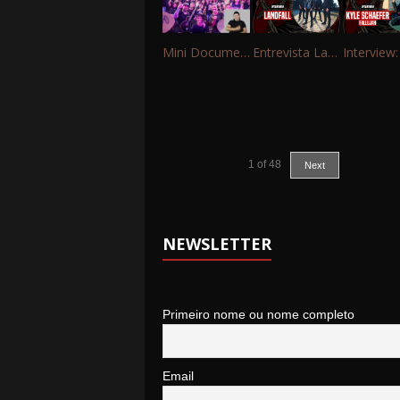
Mini Documentário – 10 Anos de Portinho Rock
Entrevista Landfall
1
of
48
Next
NEWSLETTER
Primeiro nome ou nome completo
Email