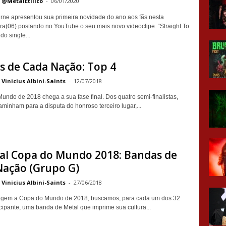
@MetalEtilico
-
06/01/2020
ne apresentou sua primeira novidade do ano aos fãs nesta
ra(06) postando no YouTube o seu mais novo videoclipe. “Straight To
do single...
s de Cada Nação: Top 4
Vinicius Albini-Saints
-
12/07/2018
undo de 2018 chega a sua fase final. Dos quatro semi-finalistas,
aminham para a disputa do honroso terceiro lugar,...
ial Copa do Mundo 2018: Bandas de
Nação (Grupo G)
Vinicius Albini-Saints
-
27/06/2018
em a Copa do Mundo de 2018, buscamos, para cada um dos 32
icipante, uma banda de Metal que imprime sua cultura...