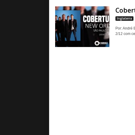
Cobert
Inglaterra
Por: André 
2/12 com ce