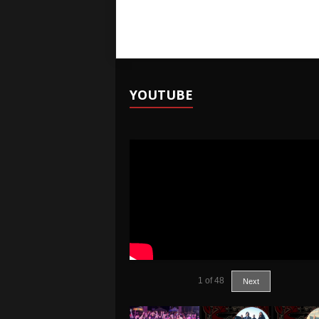
YOUTUBE
1
of
48
Next