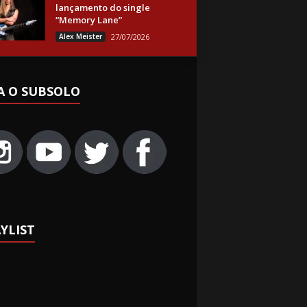
lançamento do single
“Memory Lane”
Alex Meister
27/07/2026
A O SUBSOLO
YLIST