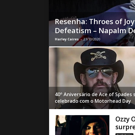
a
B
a
Resenha: Throes of Joy
s
Defeatism – Napalm De
e
d
Harley Caires
-
27/10/2020
e
R
o
c
k
e
M
e
40º Aniversário de Ace of Spades 
t
a
celebrado com o Motorhead Day
l
Ozzy O
surpre