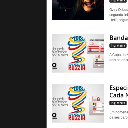
Inglaterra
Ozzy Osbour
segunda-fei
Hell”, segun
Banda
Inglaterra
A Copa do M
dois se enc
Espec
Cada 
Inglaterra
Em homenag
países part