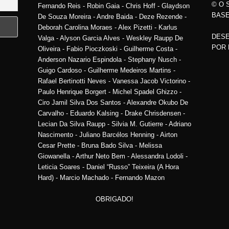
© O 
Fernando Reis - Robin Gaia - Chris Hoff - Glaydson
BASE
De Souza Moreira - Andre Baida - Deze Rezende -
Deborah Carolina Moraes - Alex Pizetti - Karlus
DESE
Valga - Alyson Garcia Alves - Weskley Raupp De
POR
Oliveira - Fabio Pioczkoski - Guilherme Costa -
Anderson Nazario Espindola - Stephany Nusch -
Guigo Cardoso - Guilherme Medeiros Martins -
Rafael Bertinotti Neves - Vanessa Jacob Victorino -
Paulo Henrique Borgert - Michel Spadel Ghizzo -
Ciro Jamil Silva Dos Santos - Alexandre Okubo De
Carvalho - Eduardo Kalsing - Drake Chrisdensen -
Lecian Da Silva Raupp - Silvia M. Gutierre - Adriano
Nascimento - Juliano Barcélos Henning - Airton
Cesar Prette - Bruna Bado Silva - Melissa
Giowanella - Arthur Neto Bem - Alessandra Lodoli -
Leticia Soares - Daniel “Russo” Teixeira (A Hora
Hard) - Marcio Machado - Fernando Mazon
OBRIGADO!