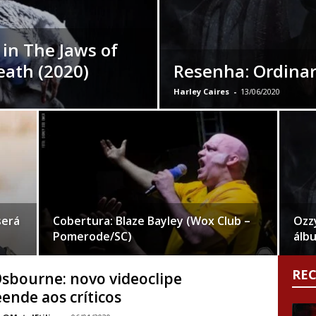
 in The Jaws of
ath (2020)
Resenha: Ordinar
Harley Caires
-
13/06/2020
será
Cobertura: Blaze Bayley (Wox Club –
Ozz
Pomerode/SC)
álb
RE
sbourne: novo videoclipe
ende aos críticos