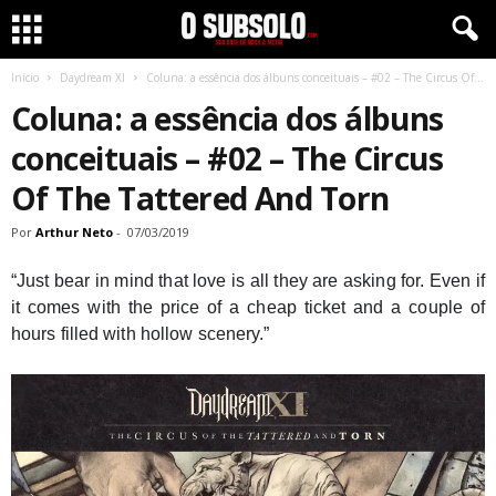
Início
Daydream XI
Coluna: a essência dos álbuns conceituais – #02 – The Circus Of...
Coluna: a essência dos álbuns
conceituais – #02 – The Circus
Of The Tattered And Torn
Por
Arthur Neto
-
07/03/2019
“Just bear in mind that love is all they are asking for. Even if 
it comes with the price of a cheap ticket and a couple of 
hours filled with hollow scenery.”