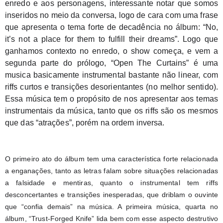
enredo e aos personagens, interessante notar que somos 
inseridos no meio da conversa, logo de cara com uma frase 
que apresenta o tema forte de decadência no álbum: “No, 
it’s not a place for them to fulfill their dreams”. Logo que 
ganhamos contexto no enredo, o show começa, e vem a 
segunda parte do prólogo, “Open The Curtains” é uma 
musica basicamente instrumental bastante não linear, com 
riffs curtos e transições desorientantes (no melhor sentido). 
Essa música tem o propósito de nos apresentar aos temas 
instrumentais da música, tanto que os riffs são os mesmos 
que das “atrações”, porém na ordem inversa.
O primeiro ato do álbum tem uma característica forte relacionada 
a enganações, tanto as letras falam sobre situações relacionadas 
a falsidade e mentiras, quanto o instrumental tem riffs 
desconcertantes e transições inesperadas, que driblam o ouvinte 
que “confia demais” na música. A primeira música, quarta no 
álbum, “Trust-Forged Knife” lida bem com esse aspecto destrutivo 