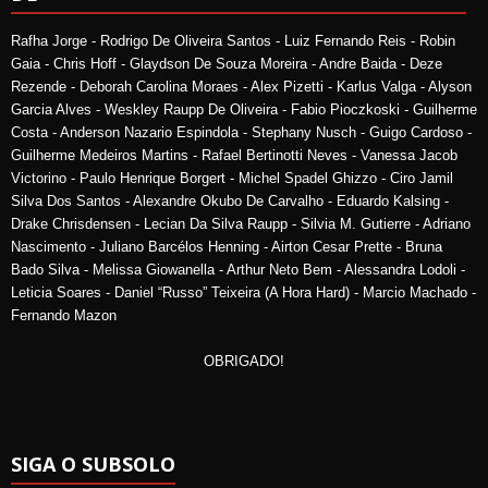
Rafha Jorge - Rodrigo De Oliveira Santos - Luiz Fernando Reis - Robin
Gaia - Chris Hoff - Glaydson De Souza Moreira - Andre Baida - Deze
Rezende - Deborah Carolina Moraes - Alex Pizetti - Karlus Valga - Alyson
Garcia Alves - Weskley Raupp De Oliveira - Fabio Pioczkoski - Guilherme
Costa - Anderson Nazario Espindola - Stephany Nusch - Guigo Cardoso -
Guilherme Medeiros Martins - Rafael Bertinotti Neves - Vanessa Jacob
Victorino - Paulo Henrique Borgert - Michel Spadel Ghizzo - Ciro Jamil
Silva Dos Santos - Alexandre Okubo De Carvalho - Eduardo Kalsing -
Drake Chrisdensen - Lecian Da Silva Raupp - Silvia M. Gutierre - Adriano
Nascimento - Juliano Barcélos Henning - Airton Cesar Prette - Bruna
Bado Silva - Melissa Giowanella - Arthur Neto Bem - Alessandra Lodoli -
Leticia Soares - Daniel “Russo” Teixeira (A Hora Hard) - Marcio Machado -
Fernando Mazon
OBRIGADO!
SIGA O SUBSOLO