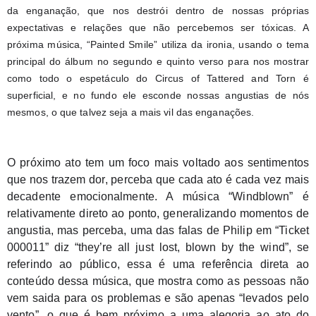
da enganação, que nos destrói dentro de nossas próprias 
expectativas e relações que não percebemos ser tóxicas. A 
próxima música, “Painted Smile” utiliza da ironia, usando o tema 
principal do álbum no segundo e quinto verso para nos mostrar 
como todo o espetáculo do Circus of Tattered and Torn é 
superficial, e no fundo ele esconde nossas angustias de nós 
mesmos, o que talvez seja a mais vil das enganações.
O próximo ato tem um foco mais voltado aos sentimentos 
que nos trazem dor, perceba que cada ato é cada vez mais 
decadente emocionalmente. A música “Windblown” é 
relativamente direto ao ponto, generalizando momentos de 
angustia, mas perceba, uma das falas de Philip em “Ticket 
000011” diz “they’re all just lost, blown by the wind”, se 
referindo ao público, essa é uma referência direta ao 
conteúdo dessa música, que mostra como as pessoas não 
vem saida para os problemas e são apenas “levados pelo 
vento”, o que é bem próximo a uma alegoria ao ato do 