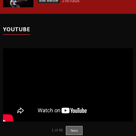
Alex Meister
27/07/2026
YOUTUBE
1
of
48
Next